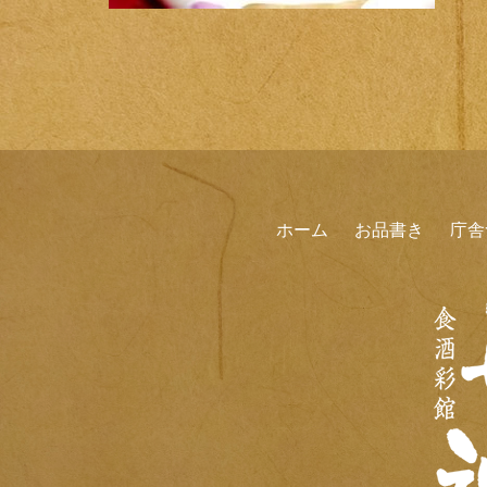
ホーム
お品書き
庁舎