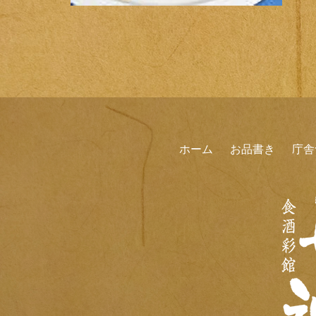
ホーム
お品書き
庁舎