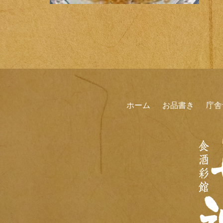
ホーム
お品書き
庁舎