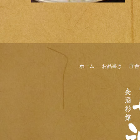
ホーム
お品書き
庁舎