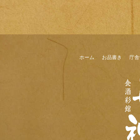
ホーム
お品書き
庁舎